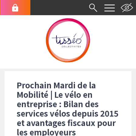
Aller
au
Menu
contenu
du
principal
compte
de
l'utilisateur
Fil
d'Ariane
Prochain Mardi de la
Mobilité | Le vélo en
entreprise : Bilan des
services vélos depuis 2015
et avantages fiscaux pour
les employeurs