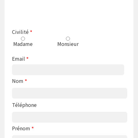
IG1
Civilité
Madame
Monsieur
Email
IG2
Nom
Téléphone
IG6
Prénom