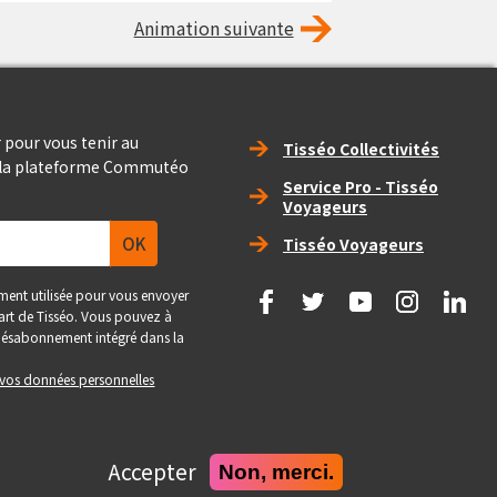
Animation suivante
Right_footer
 pour vous tenir au
Tisséo Collectivités
e la plateforme Commutéo
Service Pro - Tisséo
Voyageurs
Tisséo Voyageurs
social
ment utilisée pour vous envoyer
 part de Tisséo. Vous pouvez à
e désabonnement intégré dans la
e vos données personnelles
Accepter
Non, merci.
Realise