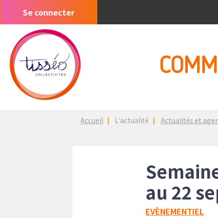
Aller
Se connecter
Menu
au
du
contenu
compte
principal
de
COMM
l'utilisateur
Fil
Accueil
L'actualité
Actualités et age
d'Ariane
Semaine
au 22 s
EVÈNEMENTIEL