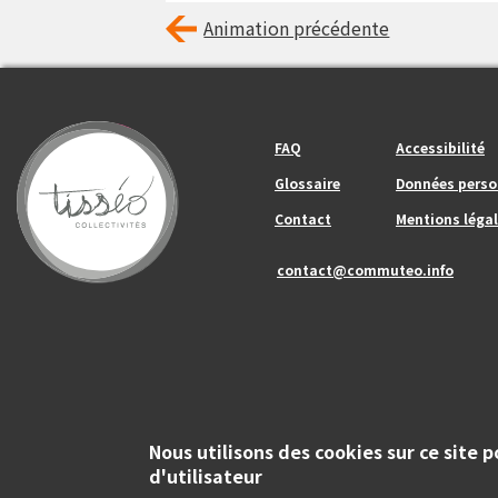
Animation précédente
Footer_center_left
Footer_center
FAQ
Accessibilité
Glossaire
Données perso
Contact
Mentions légal
contact@commuteo.info
Nous utilisons des cookies sur ce site 
d'utilisateur
Copyright