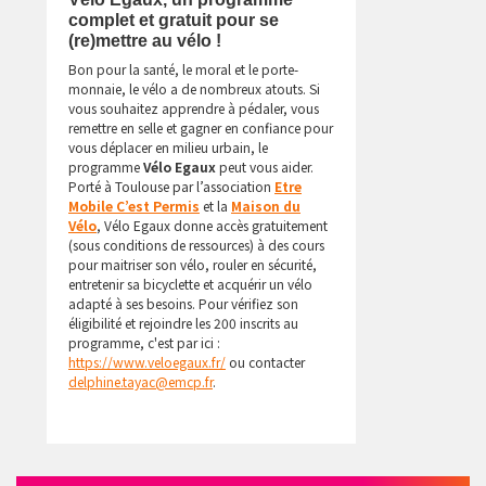
complet et gratuit pour se
(re)mettre au vélo !
Bon pour la santé, le moral et le porte-
monnaie, le vélo a de nombreux atouts. Si
vous souhaitez apprendre à pédaler, vous
remettre en selle et gagner en confiance pour
vous déplacer en milieu urbain, le
programme
Vélo Egaux
peut vous aider.
Porté à Toulouse par l’association
Etre
Mobile C’est Permis
et la
Maison du
Vélo
, Vélo Egaux donne accès gratuitement
(sous conditions de ressources) à des cours
pour maitriser son vélo, rouler en sécurité,
entretenir sa bicyclette et acquérir un vélo
adapté à ses besoins. Pour vérifiez son
éligibilité et rejoindre les 200 inscrits au
programme, c'est par ici :
https://www.veloegaux.fr/
ou contacter
delphine.tayac@emcp.fr
.